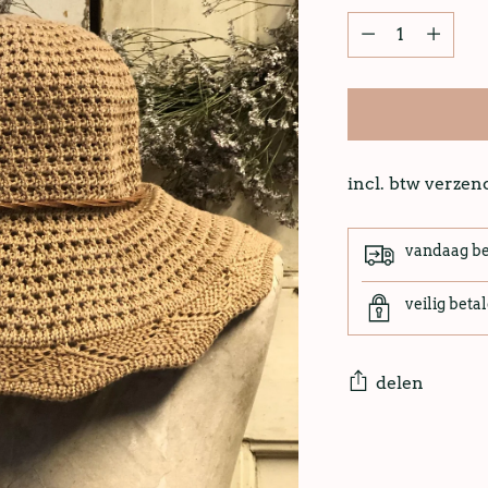
incl. btw verze
vandaag b
veilig beta
delen