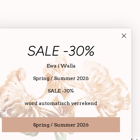
SALE -30%
Ewa i Walla
Spring / Summer 2026
SALE -30%
word automatisch verrekend
Spring / Summer 2026