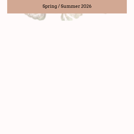
Spring / Summer 2026
Nederlands
Ewa i Walla jas wool
Ewa i Walla jas twill Undis
Catalin 66777 AW25 red
66773 AW25 peppercorn
€ 599,00
€ 419,30
€ 329,00
€ 230,30
aanbieding
aanbieding