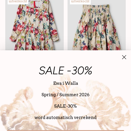
uitverkocht
uitverkocht
SALE -30%
Ewa i Walla
Ewa i Walla dress flower
Ewa i Walla rok flower
Spring / Summer 2026
cotton Edita 55922 AW25
cotton Lien 22290 AW25
original
original
SALE -30%
€ 299,00
€ 209,30
€ 279,00
€ 195,30
word automatisch verrekend
uitverkocht
aanbieding