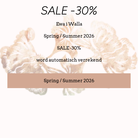
SALE -30%
Ewa i Walla
Spring / Summer 2026
Mutsaers Doctorstas The
Mutsaers Doctorstas The
SALE -30%
Volpe: Rood
Vesper: Kastanje
€ 309,00
€ 214,00
word automatisch verrekend
Spring / Summer 2026
Nederlands