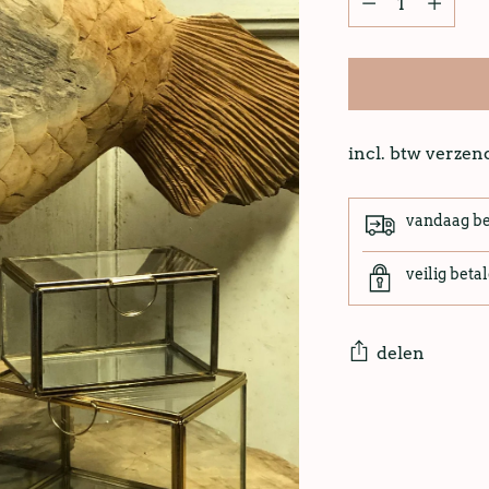
incl. btw verze
vandaag b
veilig beta
delen