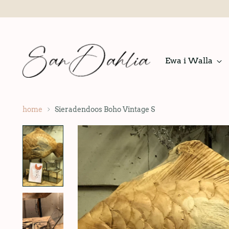
Ewa i Walla
home
Sieradendoos Boho Vintage S