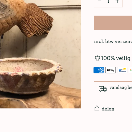
incl. btw verze
100% veilig
vandaag b
delen