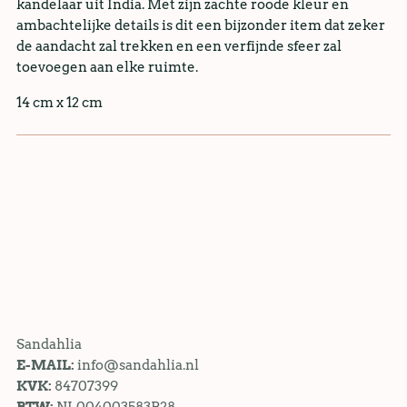
kandelaar uit India. Met zijn zachte roode kleur en
ambachtelijke details is dit een bijzonder item dat zeker
de aandacht zal trekken en een verfijnde sfeer zal
toevoegen aan elke ruimte.
14 cm x 12 cm
Sandahlia
E-MAIL:
info@sandahlia.nl
KVK:
84707399
BTW:
NL004003583B28