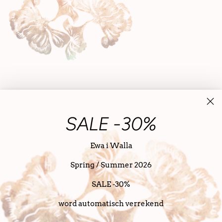
SALE -30%
Ewa i Walla
Spring / Summer 2026
Nederland (EUR €)
Nederlands
taal
SALE -30%
Copyright © 2026,
SanDahlia
. alle rechten voorbehouden
Powered bij SanDahlia
word automatisch verrekend