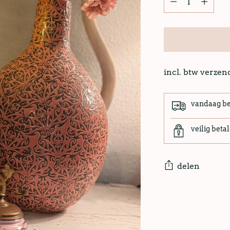
incl. btw verze
vandaag b
veilig beta
delen