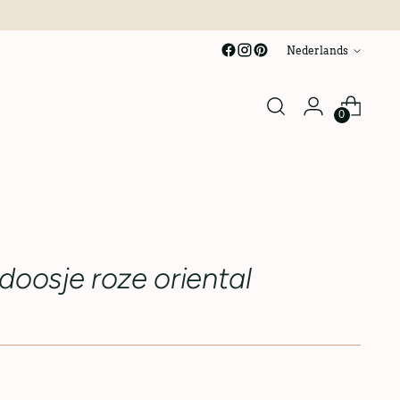
taal
Nederlands
0
doosje roze oriental