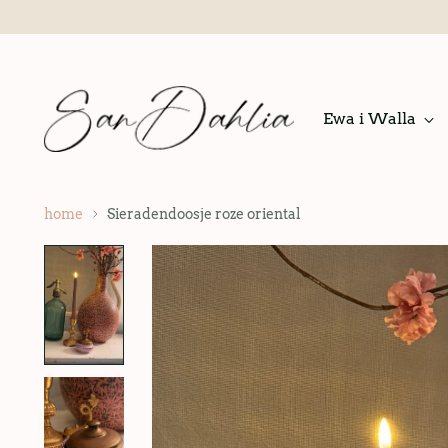
Ewa i Walla
home
Sieradendoosje roze oriental