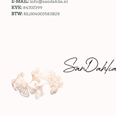
E-MAIL:
info@sandahlia.nl
KVK:
84707399
BTW:
NL004003583B28