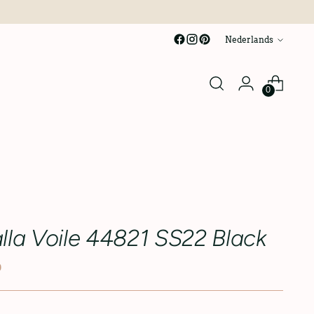
taal
Nederlands
0
lla Voile 44821 SS22 Black
0