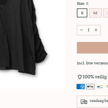
Size:
S
S
M
incl. btw verze
100% veilig
vandaag b