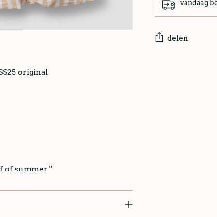
vandaag b
delen
SS25 original
f of summer ''