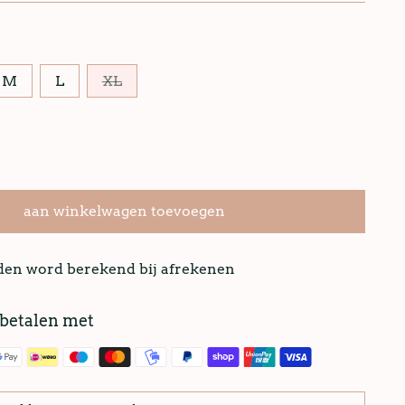
M
L
XL
aan winkelwagen toevoegen
nden word berekend bij afrekenen
 betalen met