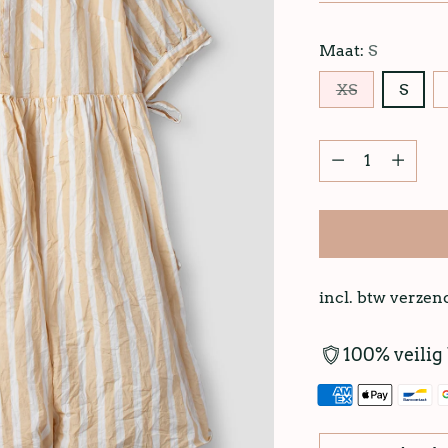
Maat:
S
XS
S
incl. btw verze
100% veilig