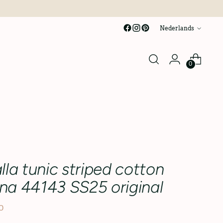
taal
Nederlands
0
la tunic striped cotton
a 44143 SS25 original
0