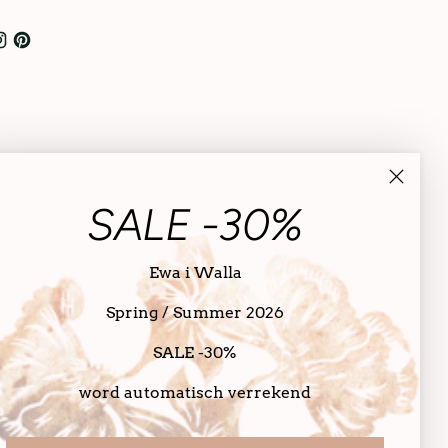
SALE -30%
Ewa i Walla
Spring / Summer 2026
SALE -30%
word automatisch verrekend