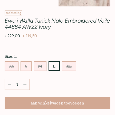
aanbieding
Ewa i Walla Tuniek Nalo Embroidered Voile
44884 AW22 Ivory
€ 229,00
€ 114,50
Size:
L
XS
S
M
L
XL
aan winkelwagen toevoegen