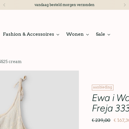
vandaag besteld morgen verzonden
Fashion & Accessoires
Wonen
Sale
 SS25 cream
aanbieding
Ewa i Wa
Freja 33
€ 239,00
€ 167,3