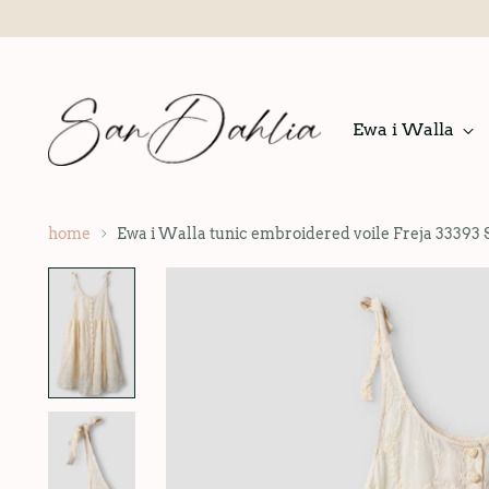
Ewa i Walla
home
Ewa i Walla tunic embroidered voile Freja 33393