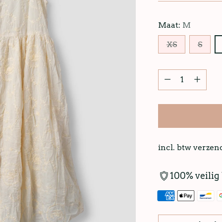
Maat:
M
XS
S
incl. btw verze
100% veilig