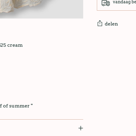
vandaag b
delen
SS25 cream
f of summer ''