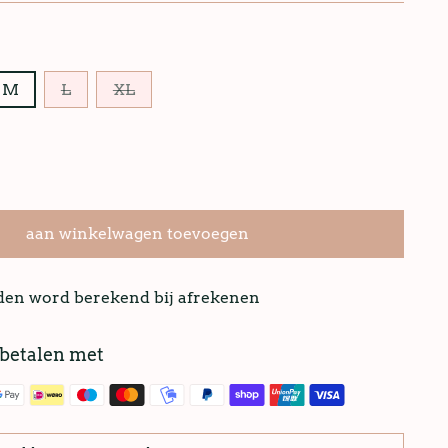
M
L
XL
aan winkelwagen toevoegen
nden word berekend bij afrekenen
 betalen met