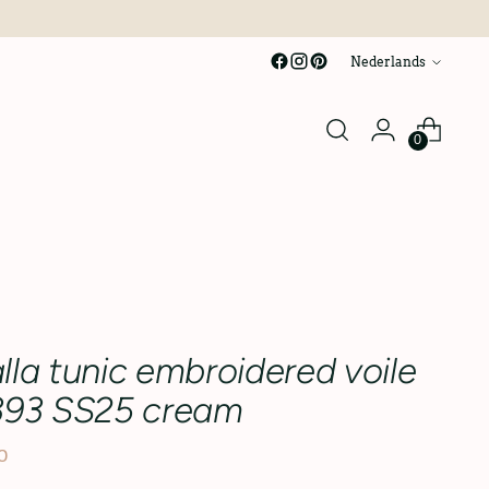
taal
Nederlands
0
lla tunic embroidered voile
393 SS25 cream
0