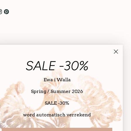
SALE -30%
Ewa i Walla
Spring / Summer 2026
SALE -30%
word automatisch verrekend