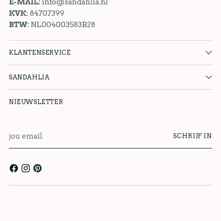
E-MAIL:
info@sandahlia.nl
KVK:
84707399
BTW:
NL004003583B28
KLANTENSERVICE
SANDAHLIA
NIEUWSLETTER
jou
SCHRIJF IN
email