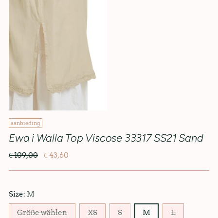
aanbieding
Ewa i Walla Top Viscose 33317 SS21 Sand
€ 109,00
€ 43,60
Size:
M
Größe wählen
XS
S
M
L