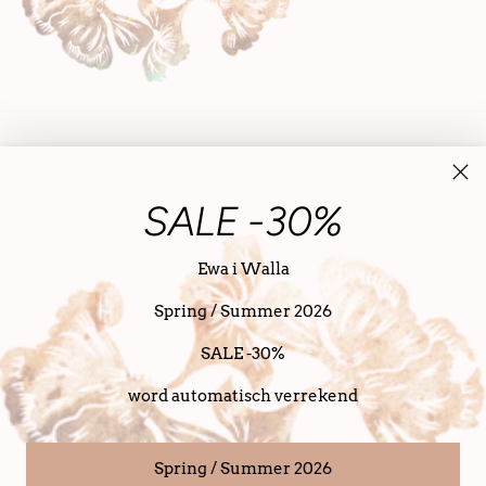
SALE -30%
Ewa i Walla
Spring / Summer 2026
Nederland (EUR €)
Nederlands
taal
SALE -30%
Copyright © 2026,
SanDahlia
. alle rechten voorbehouden
Powered bij SanDahlia
word automatisch verrekend
Spring / Summer 2026