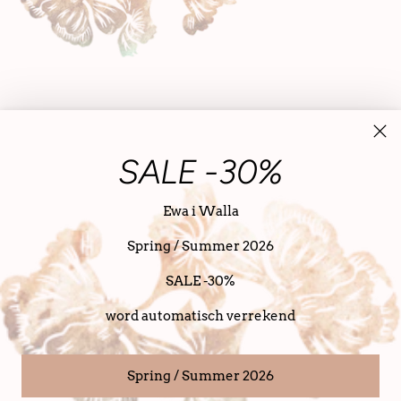
SALE -30%
Ewa i Walla
Spring / Summer 2026
Nederland (EUR €)
Nederlands
taal
SALE -30%
Copyright © 2026,
SanDahlia
. alle rechten voorbehouden
Powered bij SanDahlia
word automatisch verrekend
Spring / Summer 2026