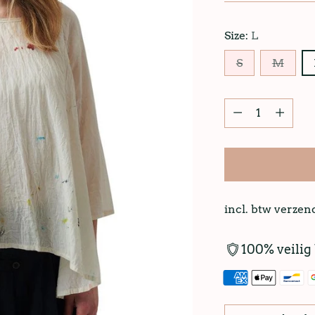
Size:
L
S
M
incl. btw verze
100% veilig