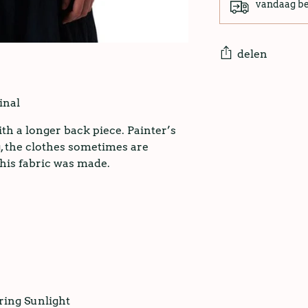
vandaag b
delen
inal
ith a longer back piece. Painter’s
, the clothes sometimes are
this fabric was made.
ring Sunlight