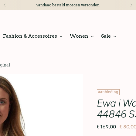
vandaag besteld morgen verzonden
Fashion & Accessoires
Wonen
Sale
ginal
aanbieding
Ewa i Wal
44846 SS
€ 169,00
€ 80,0