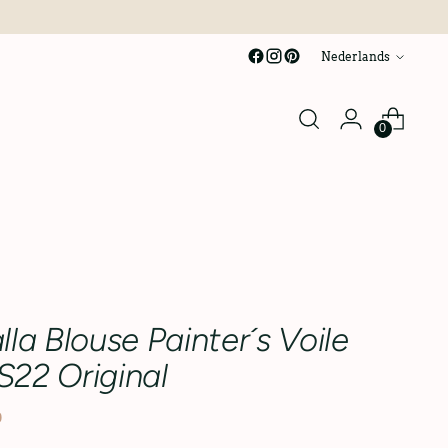
taal
Nederlands
0
la Blouse Painter´s Voile
22 Original
0