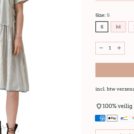
Size:
S
S
M
incl. btw verze
100% veilig