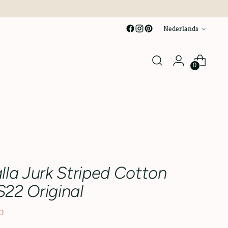
taal
Nederlands
0
lla Jurk Striped Cotton
22 Original
0