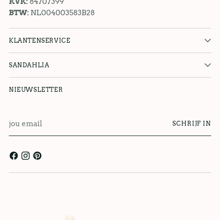
KVK:
84707399
BTW:
NL004003583B28
KLANTENSERVICE
SANDAHLIA
NIEUWSLETTER
jou
SCHRIJF IN
email