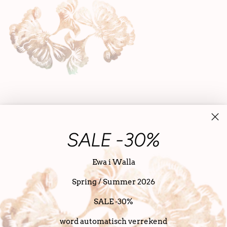
SALE -30%
Ewa i Walla
Spring / Summer 2026
Nederland (EUR €)
Nederlands
taal
SALE -30%
Copyright © 2026,
SanDahlia
. alle rechten voorbehouden
Powered bij SanDahlia
word automatisch verrekend