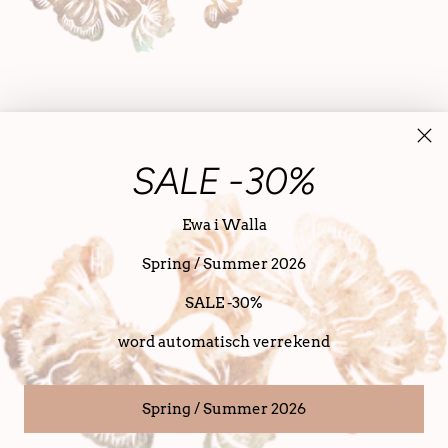
SALE -30%
Ewa i Walla
Spring / Summer 2026
Nederland (EUR €)
Nederlands
taal
SALE -30%
Copyright © 2026,
SanDahlia
. alle rechten voorbehouden
Powered bij SanDahlia
word automatisch verrekend
Spring / Summer 2026
Nederlands