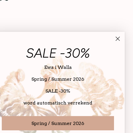
SALE -30%
Ewa i Walla
Spring / Summer 2026
SALE -30%
word automatisch verrekend
Spring / Summer 2026