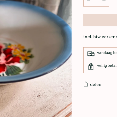
incl. btw verze
vandaag b
veilig beta
delen