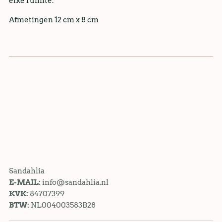
elke ruimte.
Afmetingen 12 cm x 8 cm
Sandahlia
E-MAIL:
info@sandahlia.nl
KVK:
84707399
BTW:
NL004003583B28