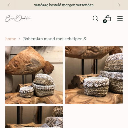
vandaag besteld morgen verzonden
0
home
Bohemian mand met schelpen S