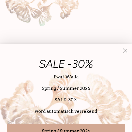
SALE -30%
Ewa i Walla
Spring / Summer 2026
Nederland (EUR €)
Nederlands
taal
SALE -30%
Copyright © 2026,
SanDahlia
. alle rechten voorbehouden
Powered bij SanDahlia
word automatisch verrekend
Spring / Summer 2026