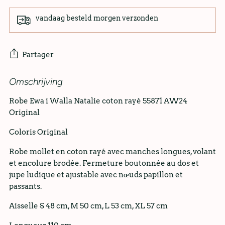
vandaag besteld morgen verzonden
Partager
Omschrijving
Ajouter
un
Robe Ewa i Walla Natalie coton rayé 55871 AW24
produit
Original
à
votre
Coloris Original
panier
Robe mollet en coton rayé avec manches longues, volant
et encolure brodée. Fermeture boutonnée au dos et
jupe ludique et ajustable avec nœuds papillon et
passants.
Aisselle S 48 cm, M 50 cm, L 53 cm, XL 57 cm