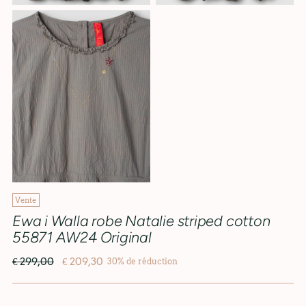
Vente
Ewa i Walla robe Natalie striped cotton
55871 AW24 Original
Prix
€ 299,00
€ 209,30
30% de réduction
normal