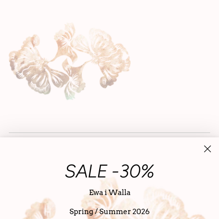
SALE -30%
Ewa i Walla
Spring / Summer 2026
Monnaie
Pays-Bas (EUR €)
Français
Langue