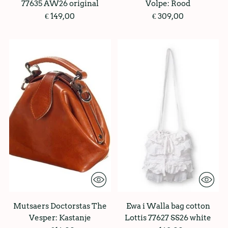
77635 AW26 original
Volpe: Rood
€ 149,00
€ 309,00
Mutsaers Doctorstas The
Ewa i Walla bag cotton
Vesper: Kastanje
Lottis 77627 SS26 white