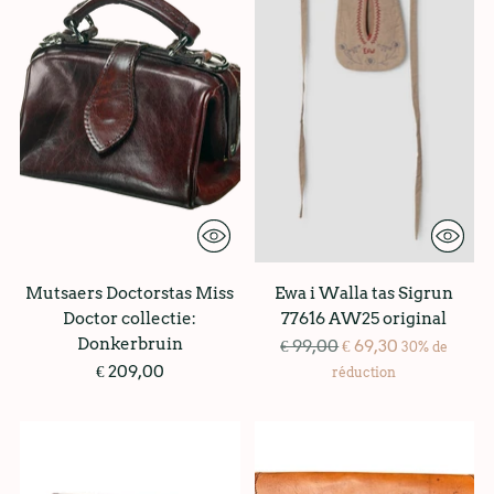
Mutsaers Doctorstas Miss
Ewa i Walla tas Sigrun
Doctor collectie:
77616 AW25 original
Donkerbruin
Prix
€ 99,00
€ 69,30
30% de
normal
€ 209,00
réduction