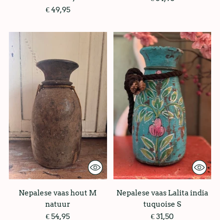
€ 49,95
Nepalese vaas hout M
Nepalese vaas Lalita india
natuur
tuquoise S
€ 54,95
€ 31,50