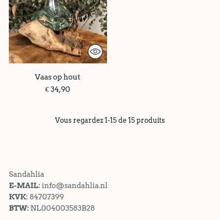
Vaas op hout
€ 34,90
Vous regardez 1-15 de 15 produits
Sandahlia
E-MAIL:
info@sandahlia.nl
KVK:
84707399
BTW:
NL004003583B28