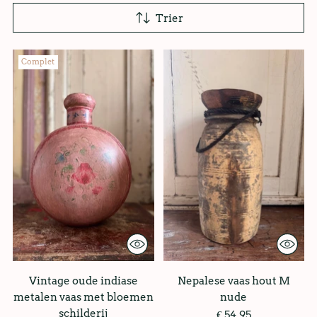
Trier
Complet
Vintage oude indiase
Nepalese vaas hout M
metalen vaas met bloemen
nude
schilderij
€ 54,95