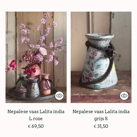
Nepalese vaas Lalita india
Nepalese vaas Lalita india
L roze
grijs S
€ 69,50
€ 31,50