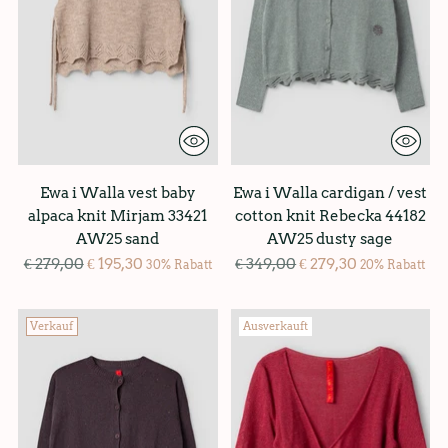
Ewa i Walla vest baby
Ewa i Walla cardigan / vest
alpaca knit Mirjam 33421
cotton knit Rebecka 44182
AW25 sand
AW25 dusty sage
Regulärer
Regulärer
€ 279,00
€ 195,30
€ 349,00
€ 279,30
30% Rabatt
20% Rabatt
Preis
Preis
Verkauf
Ausverkauft