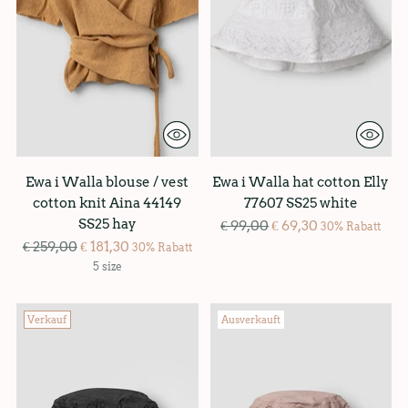
Ewa i Walla blouse / vest
Ewa i Walla hat cotton Elly
cotton knit Aina 44149
77607 SS25 white
SS25 hay
Regulärer
€ 99,00
€ 69,30
30% Rabatt
Regulärer
Preis
€ 259,00
€ 181,30
30% Rabatt
Preis
5 size
Verkauf
Ausverkauft