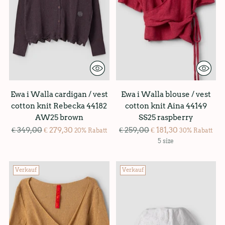
Ewa i Walla cardigan / vest
Ewa i Walla blouse / vest
cotton knit Rebecka 44182
cotton knit Aina 44149
AW25 brown
SS25 raspberry
Regulärer
Regulärer
€ 349,00
€ 279,30
€ 259,00
€ 181,30
20% Rabatt
30% Rabatt
Preis
Preis
5 size
Verkauf
Verkauf