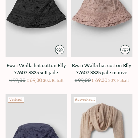
Ewa i Walla hat cotton Elly
Ewa i Walla hat cotton Elly
77607 SS25 soft jade
77607 SS25 pale mauve
Regulärer
Regulärer
€ 99,00
€ 69,30
€ 99,00
€ 69,30
30% Rabatt
30% Rabatt
Preis
Preis
Verkauf
Ausverkauft