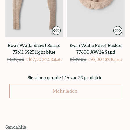
Ewa i Walla Shawl Bessie
Ewa i Walla Beret Basker
77611 SS25 light blue
77600 AW24 Sand
Regulärer
Regulärer
€ 239,00
€ 167,30
€ 139,00
€ 97,30
30% Rabatt
30% Rabatt
Preis
Preis
Sie sehen gerade 1-16 von 33 produkte
Mehr laden
Sandahlia