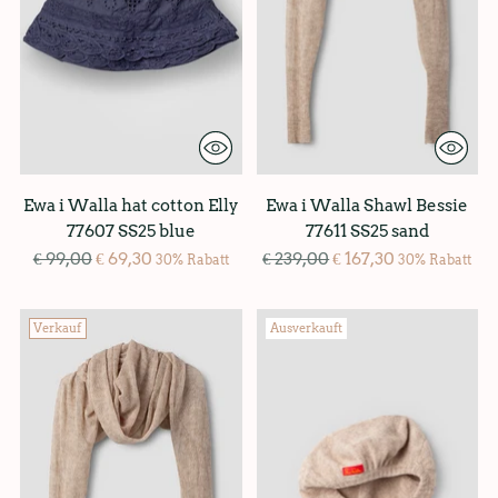
Ewa i Walla hat cotton Elly
Ewa i Walla Shawl Bessie
77607 SS25 blue
77611 SS25 sand
Regulärer
Regulärer
€ 99,00
€ 69,30
€ 239,00
€ 167,30
30% Rabatt
30% Rabatt
Preis
Preis
Verkauf
Ausverkauft