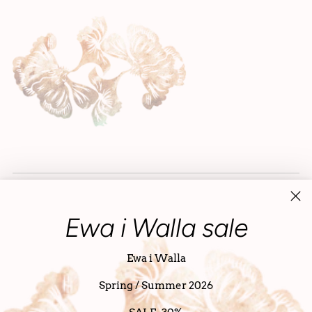
Ewa i Walla sale
Ewa i Walla
Spring / Summer 2026
Währung
Niederlande (EUR €)
Deutsch
Sprache
Urheberrecht © 2026,
SanDahlia
. Alle Rechte vorbehalten Siehe