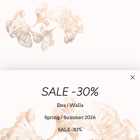
SALE -30%
Ewa i Walla
Spring / Summer 2026
Nederland (EUR €)
Nederlands
taal
SALE -30%
Copyright © 2026,
SanDahlia
. alle rechten voorbehouden
Powered bij SanDahlia